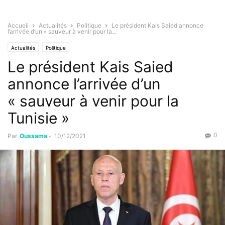
Accueil
Actualités
Politique
Le président Kais Saied annonce
l’arrivée d’un « sauveur à venir pour la...
Actualités
Politique
Le président Kais Saied
annonce l’arrivée d’un
« sauveur à venir pour la
Tunisie »
0
Par
Oussama
-
10/12/2021