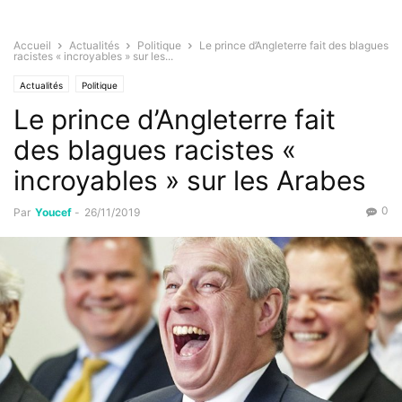
Accueil
Actualités
Politique
Le prince d’Angleterre fait des blagues
racistes « incroyables » sur les...
Actualités
Politique
Le prince d’Angleterre fait
des blagues racistes «
incroyables » sur les Arabes
0
Par
Youcef
-
26/11/2019