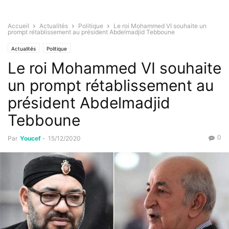
Accueil
Actualités
Politique
Le roi Mohammed VI souhaite un
prompt rétablissement au président Abdelmadjid Tebboune
Actualités
Politique
Le roi Mohammed VI souhaite
un prompt rétablissement au
président Abdelmadjid
Tebboune
0
Par
Youcef
-
15/12/2020