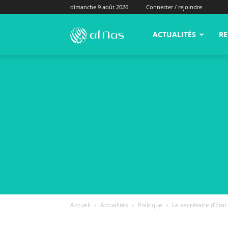
dimanche 9 août 2026
Connecter / rejoindre
alNas.fr
ACTUALITÉS
RE
Accueil
Actualités
Politique
Le secrétaire d’Eta