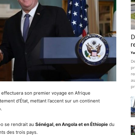
D
r
Ya
De
pr
re
au
pr
ffectuera son premier voyage en Afrique
ement d’État, mettant l’accent sur un continent
.
o se rendrait au
Sénégal, en Angola et en Éthiopie
du
nts des trois pays.