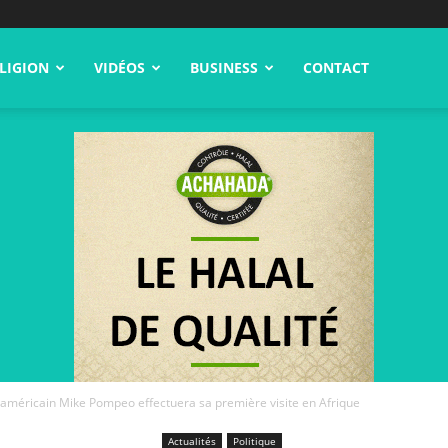
LIGION
VIDÉOS
BUSINESS
CONTACT
t américain Mike Pompeo effectuera sa première visite en Afrique
Actualités
Politique