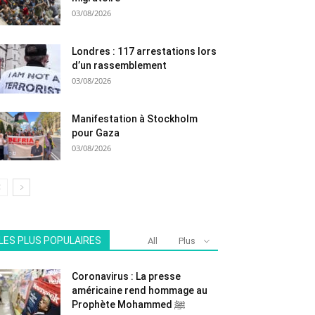
03/08/2026
Londres : 117 arrestations lors
d’un rassemblement
03/08/2026
Manifestation à Stockholm
pour Gaza
03/08/2026
LES PLUS POPULAIRES
All
Plus
Coronavirus : La presse
américaine rend hommage au
Prophète Mohammed ﷺ