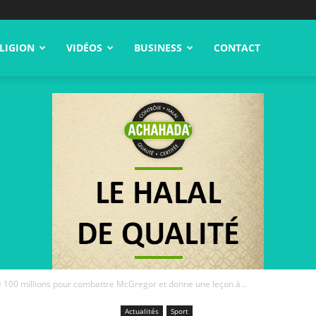
LIGION
VIDÉOS
BUSINESS
CONTACT
00 millions pour combattre McGregor et donne une leçon à...
Actualités
Sport