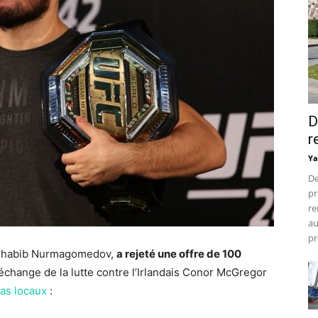
D
r
Ya
De
pr
re
au
pr
, Khabib Nurmagomedov,
a rejeté une offre de 100
 échange de la lutte contre l’Irlandais Conor McGregor
ias locaux
: