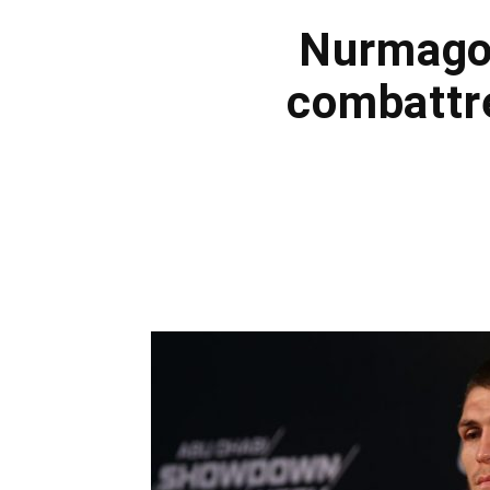
Nurmagom
combattr