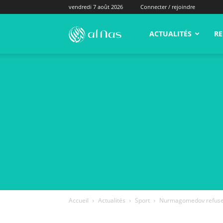
vendredi 7 août 2026
Connecter / rejoindre
alNas.fr
ACTUALITÉS
RE
Accueil
Actualités
Sport
Nurmagomedov refuse 1