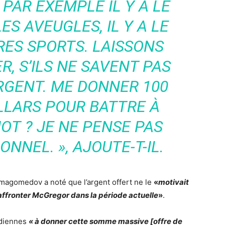
PAR EXEMPLE IL Y A LE
S AVEUGLES, IL Y A LE
RES SPORTS. LAISSONS
R, S’ILS NE SAVENT PAS
ARGENT.
ME DONNER 100
LLARS POUR BATTRE À
OT ?
JE NE PENSE PAS
ONNEL. », AJOUTE-T-IL.
rmagomedov a noté que l’argent offert ne le
«
motivait
affronter McGregor dans la période actuelle
»
.
udiennes
« à donner cette somme massive [offre de