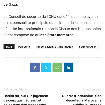
de Gaza.
Le Conseil de sécurité de l’ONU est défini comme ayant «
la responsabilité principale du maintien de la paix et de la
sécurité internationale » selon la Charte des Nations unies
et est composé de
quinze Etats membres
.
TAGS
Palestine
Rappels_islam_et_information
SoubhanAllah
Article précédent
Article suivant
Hadith du jour : Le jugement
Guerre d’Indochine : Ces
de ceux qui médisent et
déserteurs Marocains
colportent des mensonges
oubliés du monde