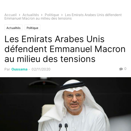
Accueil
Actualités
Politique
Les Emirats Arabes Unis défendent
Emmanuel Macron au milieu des tensions
Actualités
Politique
Les Emirats Arabes Unis
défendent Emmanuel Macron
au milieu des tensions
0
Par
Oussama
-
02/11/2020