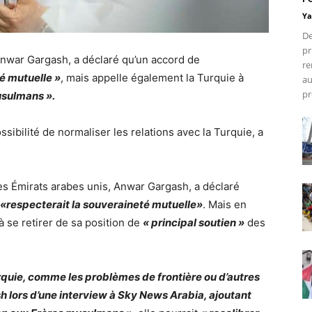
Ya
De
pr
 Anwar Gargash, a déclaré qu’un accord de
re
té mutuelle »
, mais appelle également la Turquie à
au
pr
usulmans ».
sibilité de normaliser les relations avec la Turquie, a
des Émirats arabes unis, Anwar Gargash, a déclaré
«respecterait la souveraineté mutuelle»
. Mais en
 se retirer de sa position de
« principal soutien »
des
quie, comme les problèmes de frontière ou d’autres
 lors d’une interview à Sky News Arabia, ajoutant