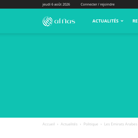
jeudi 6 août 2026
Connecter / rejoindre
alNas.fr
ACTUALITÉS
RE
Accueil
Actualités
Politique
Les Emirats Arabes U