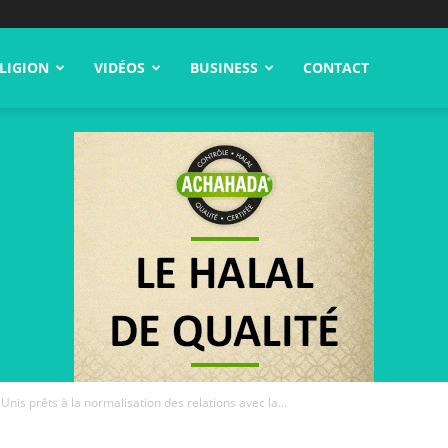
LIGION
VIDÉOS
BUSINESS
CONTACT
nis prêts à la normalisation des relations avec la...