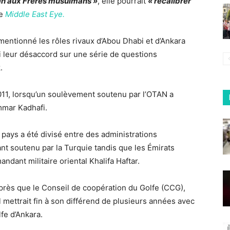
ien aux Frères musulmans »
, elle pourrait
« recalibrer
le
Middle East Eye.
 mentionné les rôles rivaux d’Abou Dhabi et d’Ankara
ni leur désaccord sur une série de questions
.
2011, lorsqu’un soulèvement soutenu par l’OTAN a
mmar Kadhafi.
e pays a été divisé entre des administrations
nt soutenu par la Turquie tandis que les Émirats
ndant militaire oriental Khalifa Haftar.
après que le Conseil de coopération du Golfe (CCG),
 mettrait fin à son différend de plusieurs années avec
lfe d’Ankara.