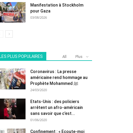
Manifestation à Stockholm
pour Gaza
03/08/2026
LES PLUS POPULAIRES
All
Plus
Coronavirus : La presse
américaine rend hommage au
Prophète Mohammed ﷺ
24/03/2020
Etats-Unis : des policiers
arrêtent un afro-américain
sans savoir que c’est...
01/06/2020
Confinement : « Ecoute-moi