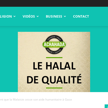
LIGION
VIDÉOS
BUSINESS
CONTACT
ent que la Malaisie cesse son aide humanitaire à Gaza