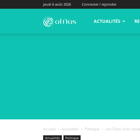
jeudi 6 août 2026
Connecter / rejoindre
alNas.fr
ACTUALITÉS
RE
Accueil
Actualités
Politique
Les États-Unis veul
Actualités
Politique