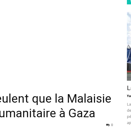
L
ulent que la Malaisie
Ya
La
umanitaire à Gaza
de
pé
ap
0