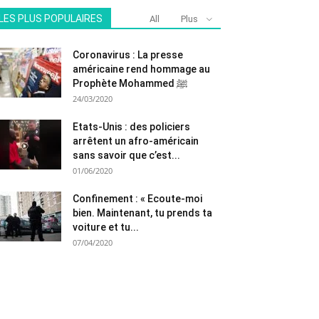
LES PLUS POPULAIRES
All
Plus
Coronavirus : La presse
américaine rend hommage au
Prophète Mohammed ﷺ
24/03/2020
Etats-Unis : des policiers
arrêtent un afro-américain
sans savoir que c’est...
01/06/2020
Confinement : « Ecoute-moi
bien. Maintenant, tu prends ta
voiture et tu...
07/04/2020