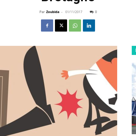
Par
Zoubida
-
01/11/2017
0