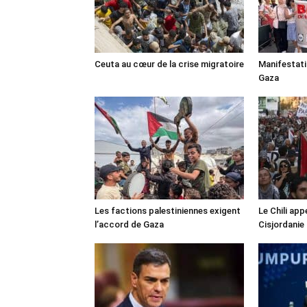
Ceuta au cœur de la crise migratoire
Manifestat
Gaza
Les factions palestiniennes exigent
Le Chili appe
l’accord de Gaza
Cisjordanie