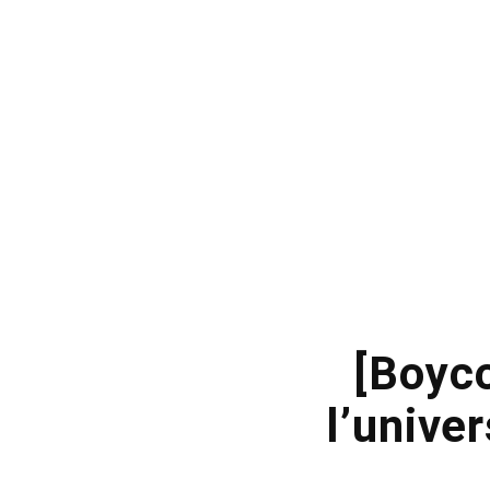
[Boyco
l’unive