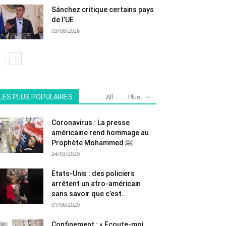
Sánchez critique certains pays
de l’UE
03/08/2026
LES PLUS POPULAIRES
All
Plus
Coronavirus : La presse
américaine rend hommage au
Prophète Mohammed ﷺ
24/03/2020
Etats-Unis : des policiers
arrêtent un afro-américain
sans savoir que c’est...
01/06/2020
Confinement : « Ecoute-moi