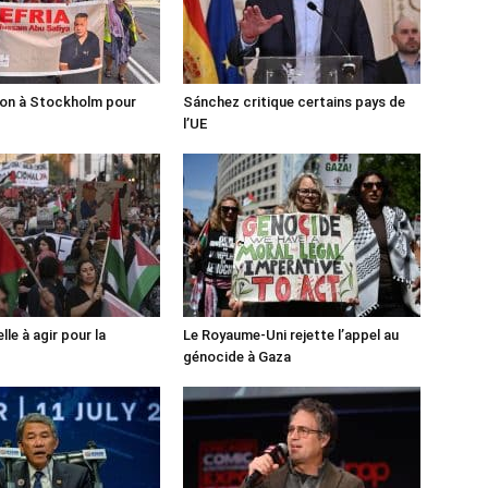
ion à Stockholm pour
Sánchez critique certains pays de
l’UE
lle à agir pour la
Le Royaume-Uni rejette l’appel au
génocide à Gaza