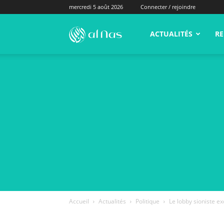
mercredi 5 août 2026
Connecter / rejoindre
alNas.fr
ACTUALITÉS
RE
Accueil
Actualités
Politique
Le lobby sioniste e