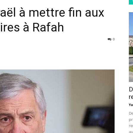
sraël à mettre fin aux
ires à Rafah
0
D
r
Ya
De
pr
re
au