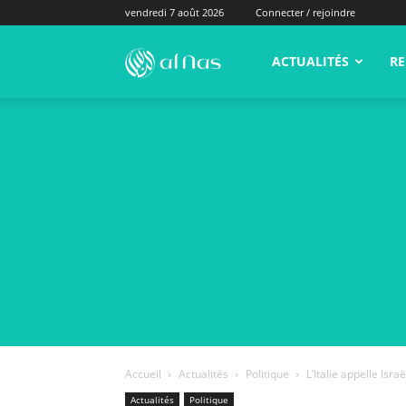
vendredi 7 août 2026
Connecter / rejoindre
alNas.fr
ACTUALITÉS
RE
Accueil
Actualités
Politique
L’Italie appelle Isr
Actualités
Politique