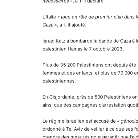
nécessaires »
, a-t-il déclaré.
L’Italie
« joue un rôle de premier plan dans l
Gaza »
, a-t-il ajouté.
Israel Katz a bombardé la bande de Gaza à l
palestinien Hamas le 7 octobre 2023.
Plus de 35 200 Palestiniens ont depuis été
femmes et des enfants, et plus de 79 000 ont
palestiniennes.
En Cisjordanie, près de 500 Palestiniens ont
ainsi que des campagnes d’arrestation quoti
Le régime israélien est accusé de
« génocid
ordonné à Tel Aviv de veiller à ce que ses 
prendre des mesures pour garantir que l’aide