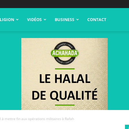
LIGION
VIDÉOS
BUSINESS
CONTACT
aël à mettre fin aux opérations militaires à Rafah