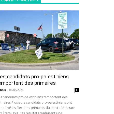
DERNIÈRES PARUTIONS
es candidats pro-palestiniens
emportent des primaires
nnis
-
06/08/2026
0
s candidats pro-palestiniens remportent des
imaires Plusieurs candidats pro-palestiniens ont
mporté les élections primaires du Parti démocrate
x États-Unis. Ces résultats traduisent une