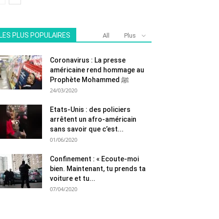
LES PLUS POPULAIRES
All
Plus
Coronavirus : La presse
américaine rend hommage au
Prophète Mohammed ﷺ
24/03/2020
Etats-Unis : des policiers
arrêtent un afro-américain
sans savoir que c’est...
01/06/2020
Confinement : « Ecoute-moi
bien. Maintenant, tu prends ta
voiture et tu...
07/04/2020