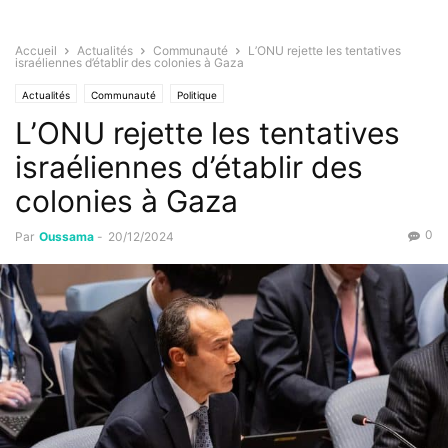
Accueil
Actualités
Communauté
L’ONU rejette les tentatives
israéliennes d’établir des colonies à Gaza
Actualités
Communauté
Politique
L’ONU rejette les tentatives
israéliennes d’établir des
colonies à Gaza
0
Par
Oussama
-
20/12/2024