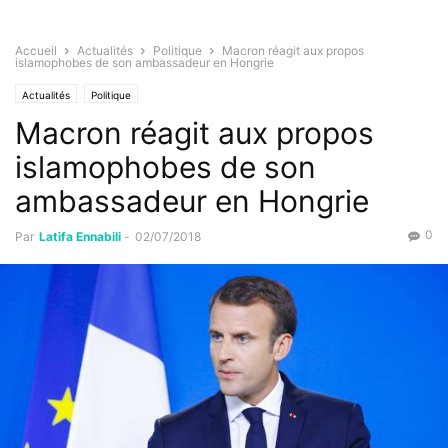
Accueil
Actualités
Politique
Macron réagit aux propos
islamophobes de son ambassadeur en Hongrie
Actualités
Politique
Macron réagit aux propos
islamophobes de son
ambassadeur en Hongrie
0
Par
Latifa Ennabili
-
02/07/2018