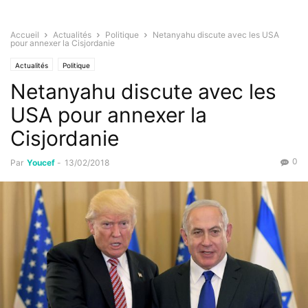
Accueil
Actualités
Politique
Netanyahu discute avec les USA
pour annexer la Cisjordanie
Actualités
Politique
Netanyahu discute avec les
USA pour annexer la
Cisjordanie
0
Par
Youcef
-
13/02/2018