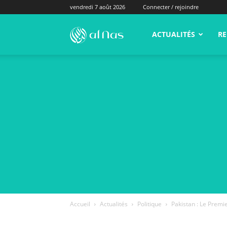
vendredi 7 août 2026
Connecter / rejoindre
alNas.fr
ACTUALITÉS
RE
Accueil
Actualités
Politique
Pakistan : Le Premie