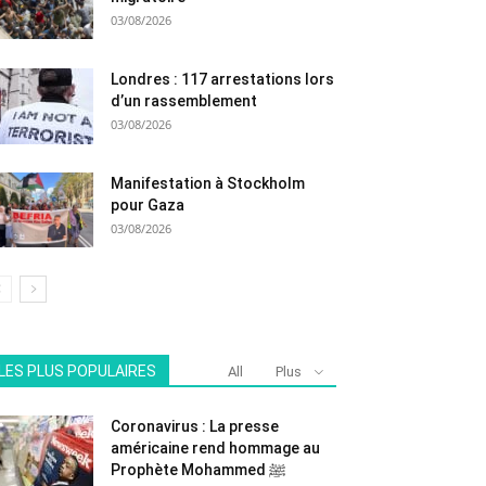
03/08/2026
Londres : 117 arrestations lors
d’un rassemblement
03/08/2026
Manifestation à Stockholm
pour Gaza
03/08/2026
LES PLUS POPULAIRES
All
Plus
Coronavirus : La presse
américaine rend hommage au
Prophète Mohammed ﷺ