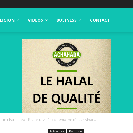
LIGION
VIDÉOS
BUSINESS
CONTACT
r ministre Imran Khan survit à une tentative d’assassinat...
Actualités
Politique