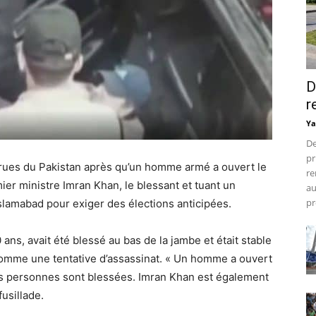
D
r
Ya
De
pr
rues du Pakistan après qu’un homme armé a ouvert le
re
ier ministre Imran Khan, le blessant et tuant un
au
pr
Islamabad pour exiger des élections anticipées.
ans, avait été blessé au bas de la jambe et était stable
 comme une tentative d’assassinat. « Un homme a ouvert
rs personnes sont blessées. Imran Khan est également
usillade.