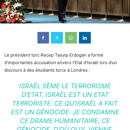
Le président turc Recep Tayyip Erdogan a formé
d’importantes accusation envers l’Etat d’Israël lors d’un
discours à des étudiants turcs à Londres :
ISRAËL SÈME LE TERRORISME
D’ETAT. ISRAËL EST UN ETAT
TERRORISTE. CE QU’ISRAËL A FAIT
EST UN GÉNOCIDE. JE CONDAMNE
CE DRAME HUMANITAIRE, CE
GÉNOCIDE, D’OÙ QU’IL VIENNE,