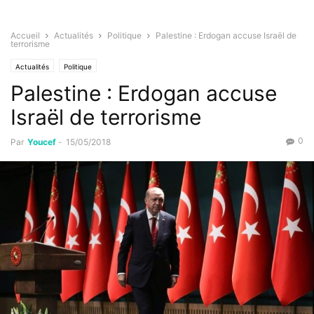
Accueil
Actualités
Politique
Palestine : Erdogan accuse Israël de
terrorisme
Actualités
Politique
Palestine : Erdogan accuse
Israël de terrorisme
0
Par
Youcef
-
15/05/2018