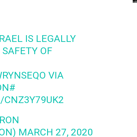
SRAEL
IS LEGALLY
 SAFETY OF
TWRYNSEQO
VIA
ON
#
M/CNZ3Y79UK2
HRON
RON)
MARCH 27, 2020