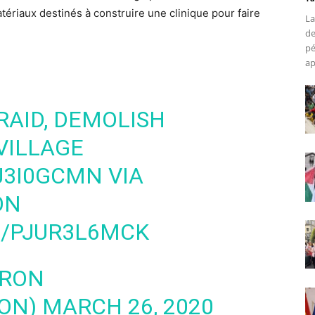
tériaux destinés à construire une clinique pour faire
La
de
pé
ap
RAID, DEMOLISH
VILLAGE
J3I0GCMN
VIA
ON
M/PJUR3L6MCK
HRON
RON)
MARCH 26, 2020