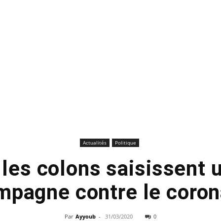
Actualités
Politique
 les colons saisissent 
mpagne contre le coron
Par
Ayyoub
-
31/03/2020
0