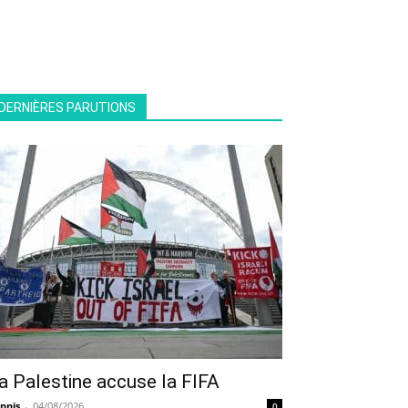
DERNIÈRES PARUTIONS
a Palestine accuse la FIFA
nnis
-
04/08/2026
0