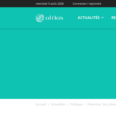
mercredi 5 août 2026
Connecter / rejoindre
alNas.fr
ACTUALITÉS
RE
Accueil
Actualités
Politique
Palestine : les col