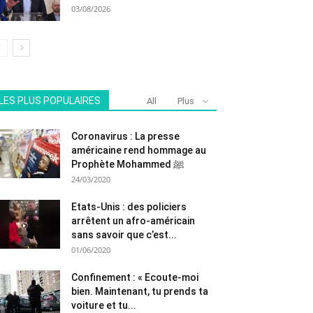
03/08/2026
LES PLUS POPULAIRES
All
Plus
Coronavirus : La presse
américaine rend hommage au
Prophète Mohammed ﷺ
24/03/2020
Etats-Unis : des policiers
arrêtent un afro-américain
sans savoir que c’est...
01/06/2020
Confinement : « Ecoute-moi
bien. Maintenant, tu prends ta
voiture et tu...