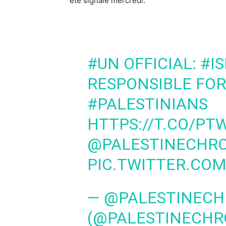
été signalé mercredi.
#UN
OFFICIAL:
#I
RESPONSIBLE FOR
#PALESTINIANS
HTTPS://T.CO/P
@PALESTINECHR
PIC.TWITTER.CO
— @PALESTINEC
(@PALESTINECH