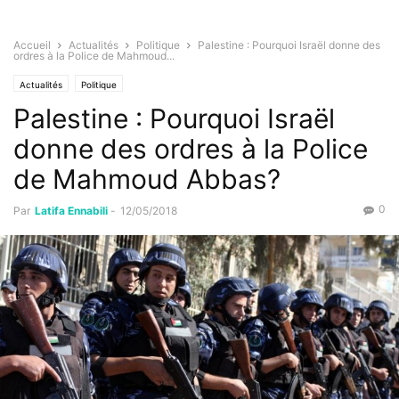
Accueil
Actualités
Politique
Palestine : Pourquoi Israël donne des
ordres à la Police de Mahmoud...
Actualités
Politique
Palestine : Pourquoi Israël
donne des ordres à la Police
de Mahmoud Abbas?
0
Par
Latifa Ennabili
-
12/05/2018