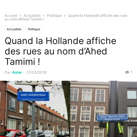
Accueil
Actualités
Politique
Quand la Hollande affiche des rues
au nom d’Ahed Tamimi !
Actualités
Politique
Quand la Hollande affiche
des rues au nom d’Ahed
Tamimi !
1
Par
Antar
-
27/03/2018