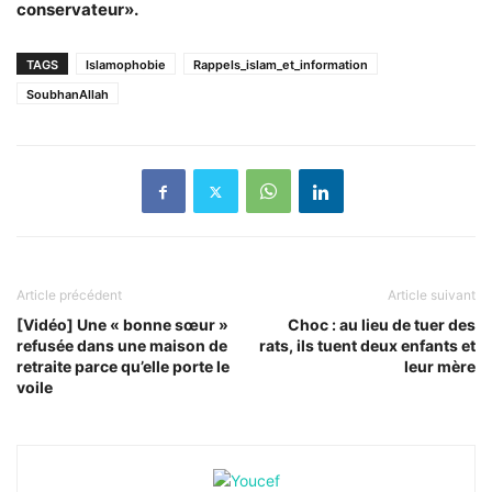
conservateur».
TAGS
Islamophobie
Rappels_islam_et_information
SoubhanAllah
Article précédent
Article suivant
[Vidéo] Une « bonne sœur »
Choc : au lieu de tuer des
refusée dans une maison de
rats, ils tuent deux enfants et
retraite parce qu’elle porte le
leur mère
voile