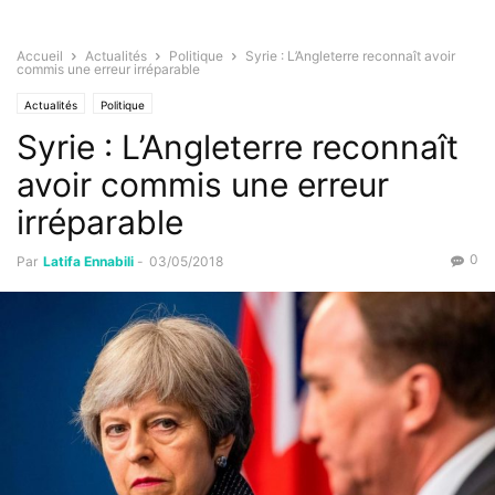
Accueil
Actualités
Politique
Syrie : L’Angleterre reconnaît avoir
commis une erreur irréparable
Actualités
Politique
Syrie : L’Angleterre reconnaît
avoir commis une erreur
irréparable
0
Par
Latifa Ennabili
-
03/05/2018