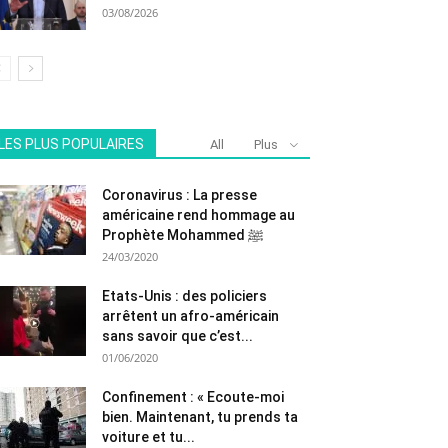
03/08/2026
LES PLUS POPULAIRES
All
Plus
Coronavirus : La presse
américaine rend hommage au
Prophète Mohammed ﷺ
24/03/2020
Etats-Unis : des policiers
arrêtent un afro-américain
sans savoir que c’est...
01/06/2020
Confinement : « Ecoute-moi
bien. Maintenant, tu prends ta
voiture et tu...