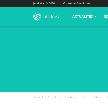
jeudi 6 août 2026
Connecter / rejoindre
alNas.fr
ACTUALITÉS
RE
Accueil
Actualités
Politique
Syrie : La Chine ré