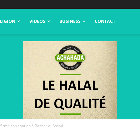
LIGION
VIDÉOS
BUSINESS
CONTACT
affirme son soutien à Bachar al-Assad