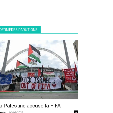
DERNIÈRES PARUTIONS
a Palestine accuse la FIFA
nnis
-
04/08/2026
0