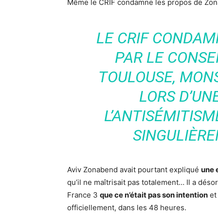
Même le CRIF condamne les propos de Zon
LE CRIF CONDAM
PAR LE CONSE
TOULOUSE, MONS
LORS D’UN
L’ANTISÉMITISM
SINGULIÈR
Aviv Zonabend avait pourtant expliqué
une 
qu’il ne maîtrisait pas totalement… Il a dés
France 3
que ce n’était pas son intention
et 
officiellement, dans les 48 heures.