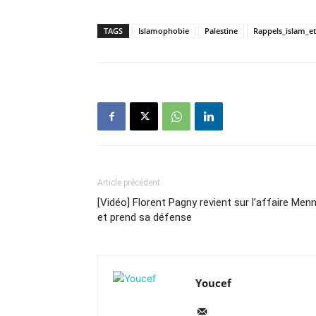
TAGS
Islamophobie
Palestine
Rappels_islam_e
Article précédent
[Vidéo] Florent Pagny revient sur l’affaire Menn
et prend sa défense
Youcef