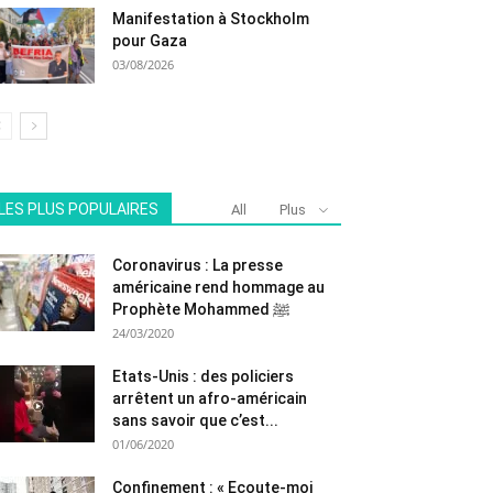
Manifestation à Stockholm
pour Gaza
03/08/2026
LES PLUS POPULAIRES
All
Plus
Coronavirus : La presse
américaine rend hommage au
Prophète Mohammed ﷺ
24/03/2020
Etats-Unis : des policiers
arrêtent un afro-américain
sans savoir que c’est...
01/06/2020
Confinement : « Ecoute-moi