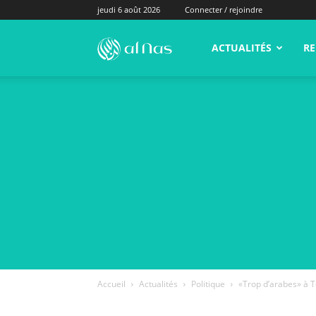
jeudi 6 août 2026
Connecter / rejoindre
alNas.fr
ACTUALITÉS
RE
Accueil
Actualités
Politique
«Trop d’arabes» à 