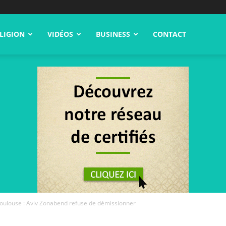
LIGION
VIDÉOS
BUSINESS
CONTACT
Toulouse : Aviv Zonabend refuse de démissionner