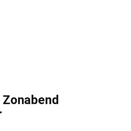
v Zonabend
r