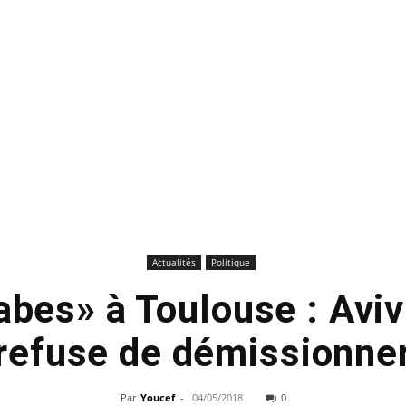
Actualités
Politique
rabes» à Toulouse : Avi
refuse de démissionne
Par
Youcef
-
04/05/2018
0