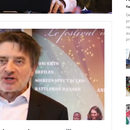
Ya
De
pr
re
au
pr