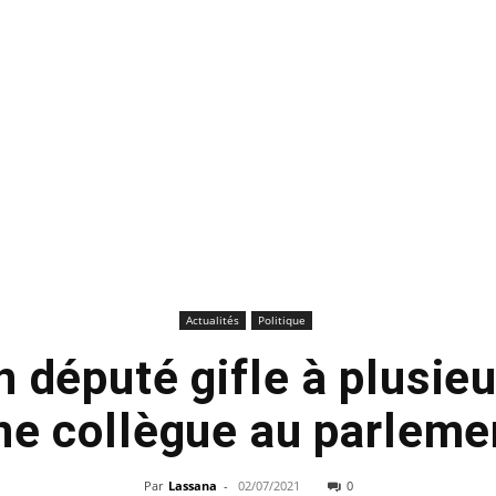
Actualités
Politique
n député gifle à plusie
ne collègue au parleme
Par
Lassana
-
02/07/2021
0