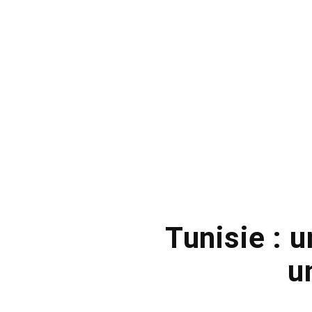
Tunisie : u
u