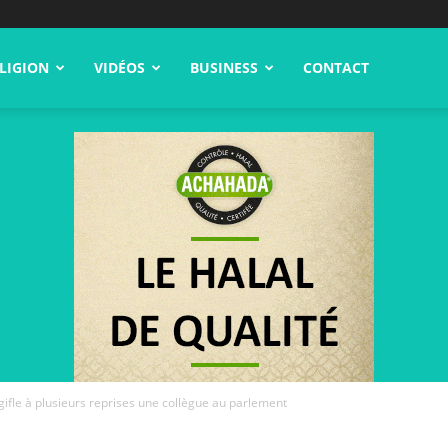
LIGION
VIDÉOS
BUSINESS
CONTACT
 gifle à plusieurs reprises une collègue au parlement