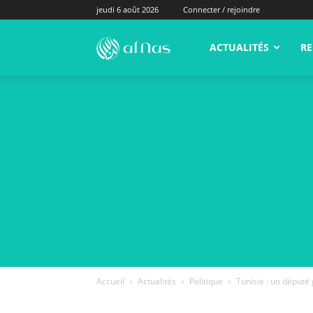
jeudi 6 août 2026
Connecter / rejoindre
alNas.fr
ACTUALITÉS
RE
Accueil
Actualités
Politique
Tunisie : un député