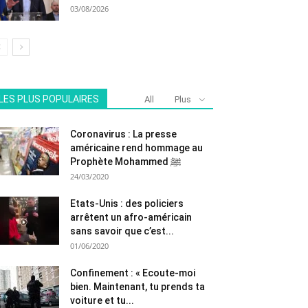
03/08/2026
LES PLUS POPULAIRES
All
Plus
Coronavirus : La presse
américaine rend hommage au
Prophète Mohammed ﷺ
24/03/2020
Etats-Unis : des policiers
arrêtent un afro-américain
sans savoir que c’est...
01/06/2020
Confinement : « Ecoute-moi
bien. Maintenant, tu prends ta
voiture et tu...