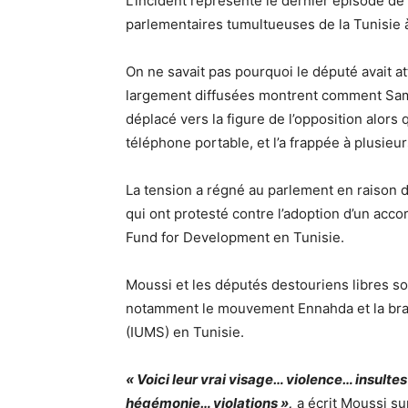
L’incident représente le dernier épisode de 
parlementaires tumultueuses de la Tunisie à
On ne savait pas pourquoi le député avait 
largement diffusées montrent comment Samar
déplacé vers la figure de l’opposition alors 
téléphone portable, et l’a frappée à plusieur
La tension a régné au parlement en raison d
qui ont protesté contre l’adoption d’un acco
Fund for Development en Tunisie.
Moussi et les députés destouriens libres s
notamment le mouvement Ennahda et la bra
(IUMS) en Tunisie.
« Voici leur vrai visage… violence… insu
hégémonie… violations »,
a écrit Moussi su