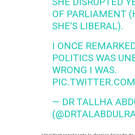
SHE DISRUPTED Y
OF PARLIAMENT (
SHE’S LIBERAL).
I ONCE REMARKE
POLITICS WAS UN
WRONG I WAS.
PIC.TWITTER.COM
— DR TALLHA AB
(@DRTALABDULR