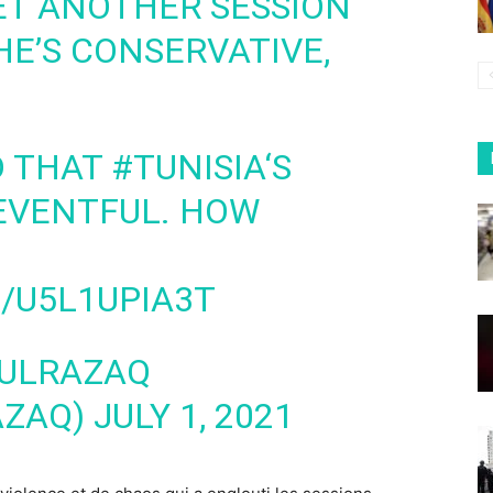
ET ANOTHER SESSION
HE’S CONSERVATIVE,
D THAT
#TUNISIA
‘S
EVENTFUL. HOW
/U5L1UPIA3T
DULRAZAQ
AZAQ)
JULY 1, 2021