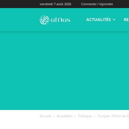
vendredi 7 août 2026
Connecter / rejoindre
alNas.fr
ACTUALITÉS
RE
Accueil
Actualités
Politique
Turquie : l’émir du 