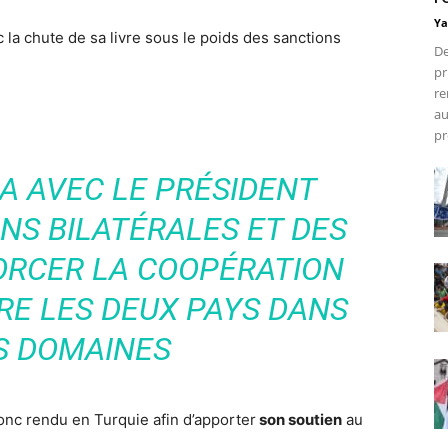
Ya
 la chute de sa livre sous le poids des sanctions
De
pr
re
au
pr
RA AVEC LE PRÉSIDENT
NS BILATÉRALES ET DES
ORCER LA COOPÉRATION
RE LES DEUX PAYS DANS
S DOMAINES
onc rendu en Turquie afin d’apporter
son soutien
au