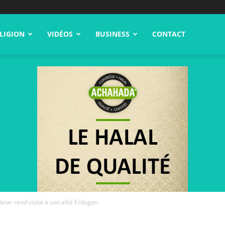
LIGION
VIDÉOS
BUSINESS
CONTACT
Qatar rend visite à son allié Erdogan