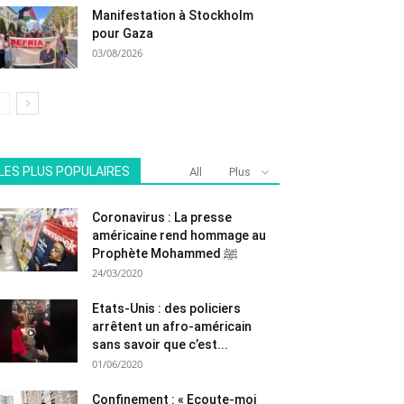
Manifestation à Stockholm
pour Gaza
03/08/2026
LES PLUS POPULAIRES
All
Plus
Coronavirus : La presse
américaine rend hommage au
Prophète Mohammed ﷺ
24/03/2020
Etats-Unis : des policiers
arrêtent un afro-américain
sans savoir que c’est...
01/06/2020
Confinement : « Ecoute-moi