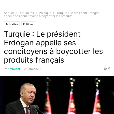
Accueil
Actualités
Politique
Turquie : Le président Erdogan
appelle ses concitoyens à boycotter les produits...
Actualités
Politique
Turquie : Le président
Erdogan appelle ses
concitoyens à boycotter les
produits français
0
Par
Youcef
-
26/10/2020