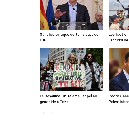
Sánchez critique certains pays de
Les faction
l’UE
l’accord de
Le Royaume-Uni rejette l’appel au
Pedro Sánch
génocide à Gaza
Palestinien