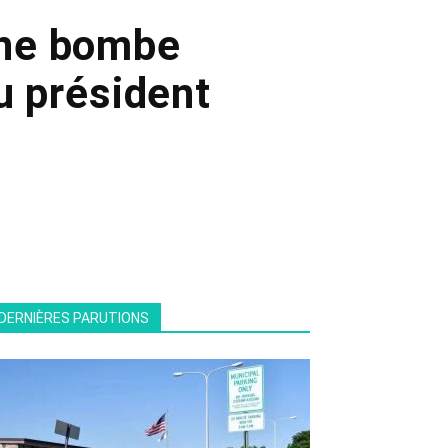
une bombe
u président
DERNIÈRES PARUTIONS