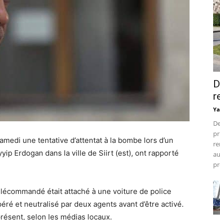
D
r
Ya
De
pr
amedi une tentative d’attentat à la bombe lors d’un
re
p Erdogan dans la ville de Siirt (est), ont rapporté
au
pr
élécommandé était attaché à une voiture de police
éré et neutralisé par deux agents avant d’être activé.
résent, selon les médias locaux.