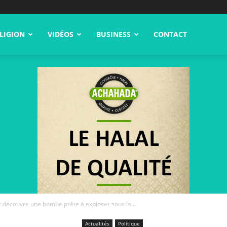
LIGION
VIDÉOS
BUSINESS
CONTACT
er découvre une bombe prête à exploser sous la...
Actualités
Politique