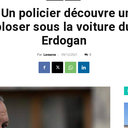
: Un policier découvre 
ploser sous la voiture d
Erdogan
Par
Lassana
-
09/12/2021
0