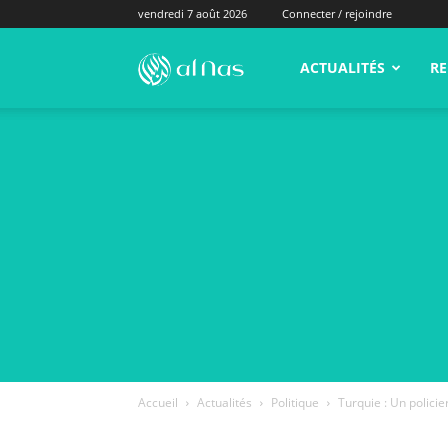
vendredi 7 août 2026
Connecter / rejoindre
alNas.fr
ACTUALITÉS
RE
Accueil
Actualités
Politique
Turquie : Un polici