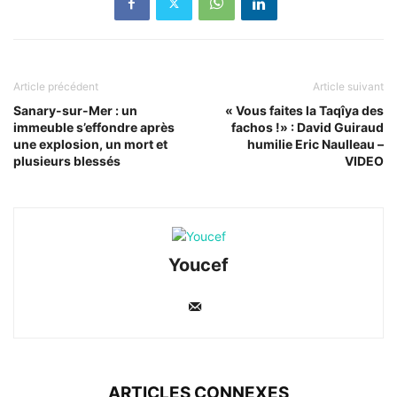
Article précédent
Article suivant
Sanary-sur-Mer : un
« Vous faites la Taqîya des
immeuble s’effondre après
fachos !» : David Guiraud
une explosion, un mort et
humilie Eric Naulleau –
plusieurs blessés
VIDEO
Youcef
ARTICLES CONNEXES