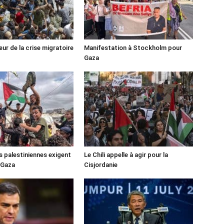
ur de la crise migratoire
Manifestation à Stockholm pour
Gaza
s palestiniennes exigent
Le Chili appelle à agir pour la
 Gaza
Cisjordanie