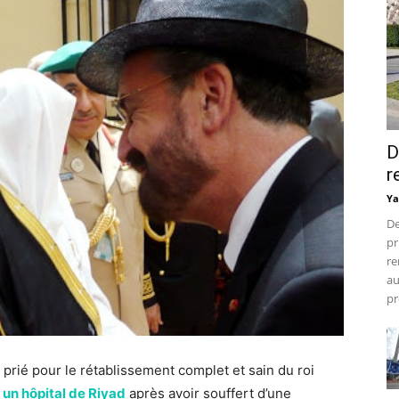
D
r
Ya
De
pr
re
au
pr
prié pour le rétablissement complet et sain du roi
s
un hôpital de Riyad
après avoir souffert d’une