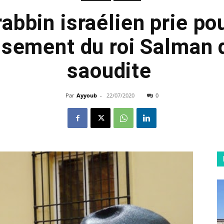
rabbin israélien prie pou
ssement du roi Salman 
saoudite
Par
Ayyoub
-
22/07/2020
0