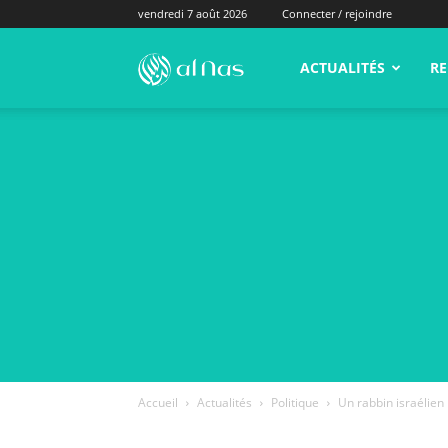
vendredi 7 août 2026
Connecter / rejoindre
alNas.fr
ACTUALITÉS
RE
Accueil
Actualités
Politique
Un rabbin israélien