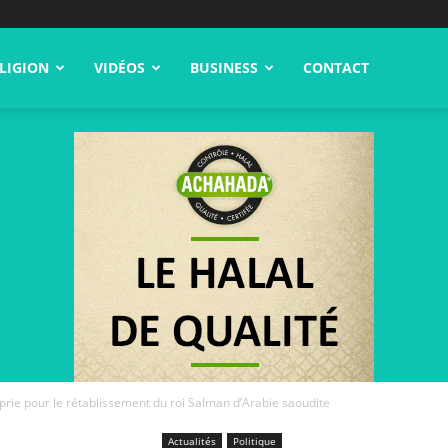
LIGION
VIDÉOS
BUSINESS
CONTACT
 prie pour le rétablissement du roi Salman d’Arabie saoudite
Actualités
Politique