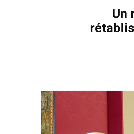
Un 
rétabli