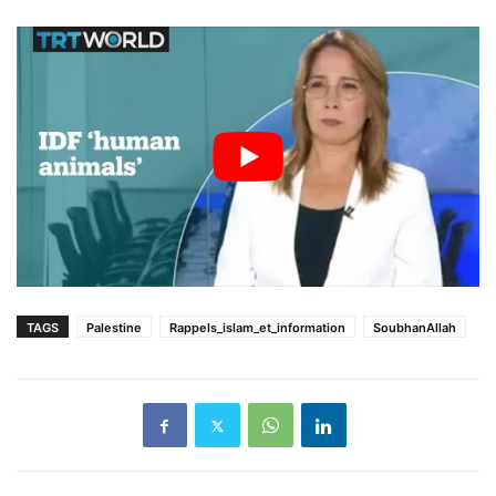
TAGS
Palestine
Rappels_islam_et_information
SoubhanAllah