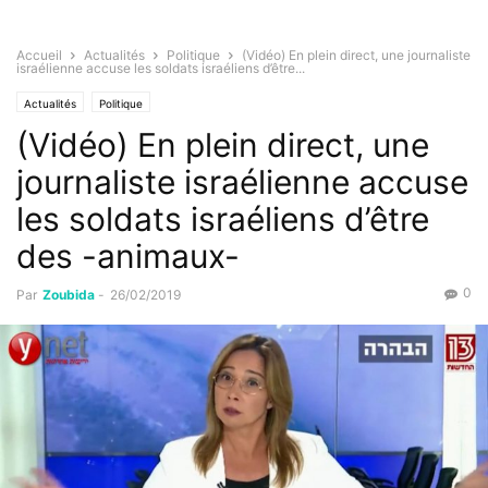
Accueil
Actualités
Politique
(Vidéo) En plein direct, une journaliste
israélienne accuse les soldats israéliens d’être...
Actualités
Politique
(Vidéo) En plein direct, une
journaliste israélienne accuse
les soldats israéliens d’être
des -animaux-
0
Par
Zoubida
-
26/02/2019