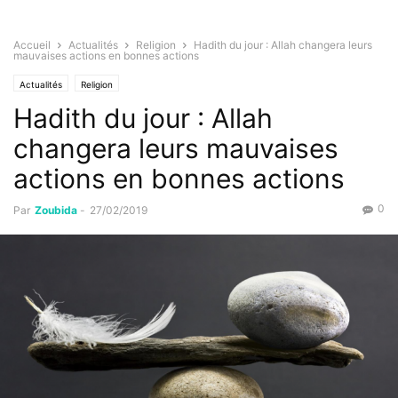
Accueil
Actualités
Religion
Hadith du jour : Allah changera leurs
mauvaises actions en bonnes actions
Actualités
Religion
Hadith du jour : Allah
changera leurs mauvaises
actions en bonnes actions
0
Par
Zoubida
-
27/02/2019