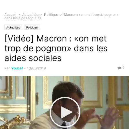
Accueil
Actualités
Politique
Macron : «on met trop de pognon»
dans les aides sociales
Actualités
Politique
[Vidéo] Macron : «on met
trop de pognon» dans les
aides sociales
0
Par
Youcef
-
13/06/2018