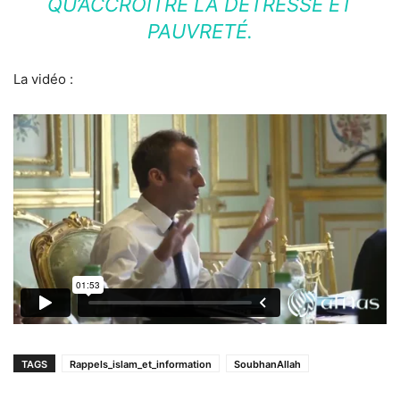
QU’ACCROÎTRE LA DÉTRESSE ET
PAUVRETÉ.
La vidéo :
TAGS
Rappels_islam_et_information
SoubhanAllah