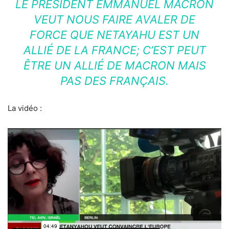
LE PRÉSIDENT EMMANUEL MACRON
VEUT NOUS FAIRE AVALER DE
FORCE QUE NETAYAHU EST UN
ALLIÉ DE LA FRANCE; C’EST PEUT
ÊTRE UN ALLIÉ DE MACRON MAIS
PAS DES FRANÇAIS.
La vidéo :