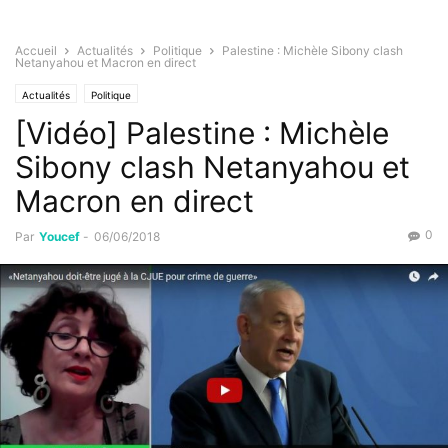
Accueil
Actualités
Politique
Palestine : Michèle Sibony clash
Netanyahou et Macron en direct
Actualités
Politique
[Vidéo] Palestine : Michèle
Sibony clash Netanyahou et
Macron en direct
0
Par
Youcef
-
06/06/2018