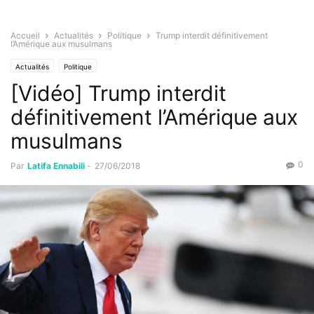
Accueil
Actualités
Politique
Trump interdit définitivement
l’Amérique aux musulmans
Actualités
Politique
[Vidéo] Trump interdit
définitivement l’Amérique aux
musulmans
0
Par
Latifa Ennabili
-
27/06/2018