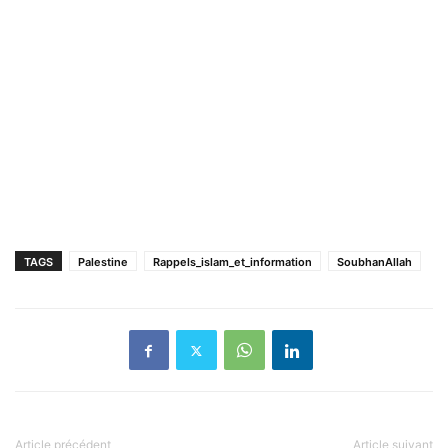
TAGS
Palestine
Rappels_islam_et_information
SoubhanAllah
Article précédent
Article suivant