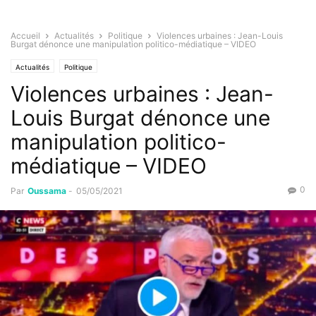
Accueil
Actualités
Politique
Violences urbaines : Jean-Louis
Burgat dénonce une manipulation politico-médiatique – VIDEO
Actualités
Politique
Violences urbaines : Jean-
Louis Burgat dénonce une
manipulation politico-
médiatique – VIDEO
0
Par
Oussama
-
05/05/2021