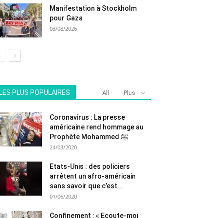
Manifestation à Stockholm
pour Gaza
03/08/2026
LES PLUS POPULAIRES
All
Plus
Coronavirus : La presse
américaine rend hommage au
Prophète Mohammed ﷺ
24/03/2020
Etats-Unis : des policiers
arrêtent un afro-américain
sans savoir que c’est...
01/06/2020
Confinement : « Ecoute-moi