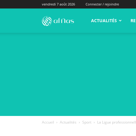
vendredi 7 août 2026
Connecter / rejoindre
alNas.fr
ACTUALITÉS
RE
Accueil
Actualités
Sport
La Ligue professionnell