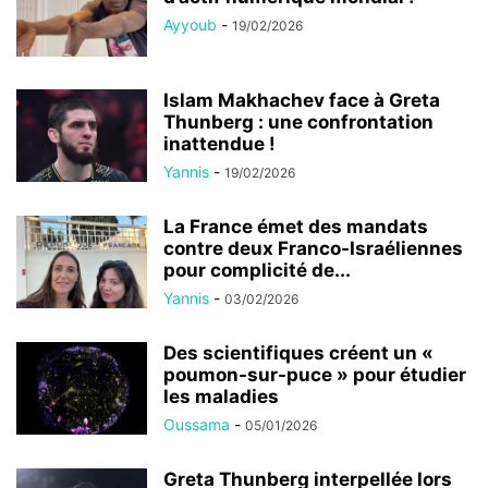
Ayyoub
-
19/02/2026
Islam Makhachev face à Greta
Thunberg : une confrontation
inattendue !
Yannis
-
19/02/2026
La France émet des mandats
contre deux Franco-Israéliennes
pour complicité de...
Yannis
-
03/02/2026
Des scientifiques créent un «
poumon-sur-puce » pour étudier
les maladies
Oussama
-
05/01/2026
Greta Thunberg interpellée lors