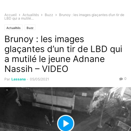
Accueil
Actualités
Buzz
Brunoy : les images glaçantes d’un tir de
LBD qui a mutilé...
Actualités
Buzz
Brunoy : les images
glaçantes d’un tir de LBD qui
a mutilé le jeune Adnane
Nassih – VIDEO
0
Par
Lassana
-
05/05/2021