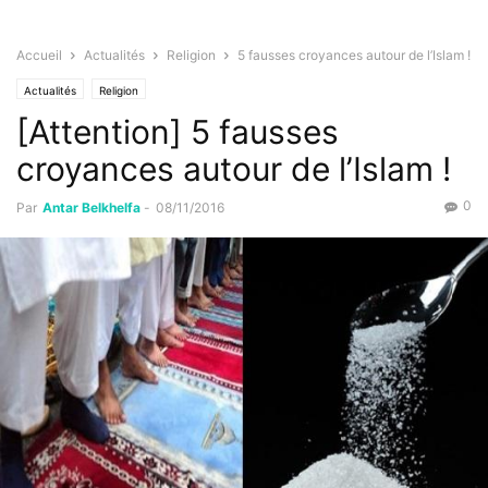
Accueil
Actualités
Religion
5 fausses croyances autour de l’Islam !
Actualités
Religion
[Attention] 5 fausses
croyances autour de l’Islam !
0
Par
Antar Belkhelfa
-
08/11/2016