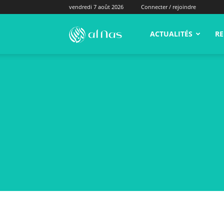
vendredi 7 août 2026
Connecter / rejoindre
alNas.fr
ACTUALITÉS
RE