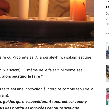
r
Ya
De
pr
re
au
pr
aire du Prophète sallAllahou aleyhi wa salam) est une
i wa salam) lui-même ne le faisait, ni même ses
),
alors pourquoi le faire
?
s faite est une innovation à interdire compte tenu de la
alam):
es guides qui me succéderont ; accrochez-vous-y
ous des pratiques innovées car toute pratique