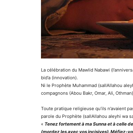
La célébration du Mawlid Nabawi (l’annivers
bid’a (innovation).
Ni le Prophète Muhammad (sallAllahou aleyh
compagnons (Abou Bakr, Omar, Ali, Othman
Toute pratique religieuse qu’ils n’avaient pa
parole du Prophète (sallAllahou aleyhi wa s
«
Tenez fortement à ma Sunna et à celle d
(mordez les avec vos incisives). Méfiez-v