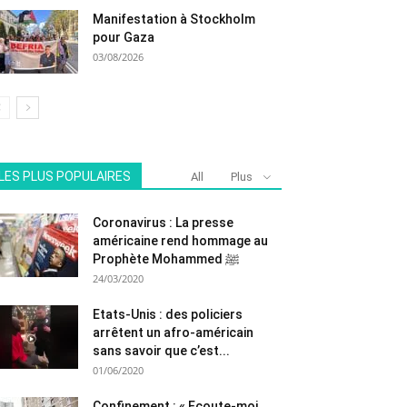
Manifestation à Stockholm
pour Gaza
03/08/2026
LES PLUS POPULAIRES
All
Plus
Coronavirus : La presse
américaine rend hommage au
Prophète Mohammed ﷺ
24/03/2020
Etats-Unis : des policiers
arrêtent un afro-américain
sans savoir que c’est...
01/06/2020
Confinement : « Ecoute-moi