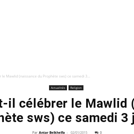
rer le Mawlid (naissance du Prophète sws) ce samedi 3...
Actualités
Religion
t-il célébrer le Mawlid
hète sws) ce samedi 3 j
Par
Antar Belkhelfa
-
02/01/2015
0