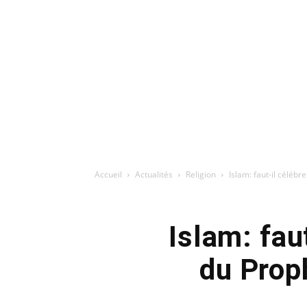
Accueil
Actualités
Religion
Islam: faut-il céléb
Islam: fau
du Prop