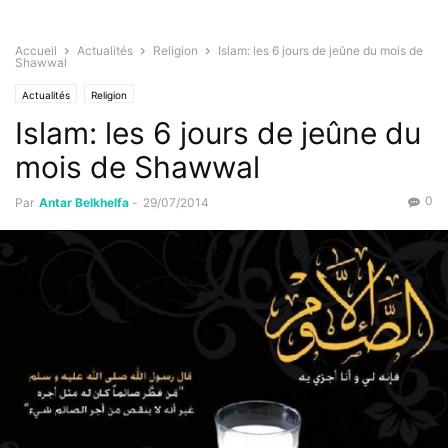
Accueil
Actualités
Religion
Islam: les 6 jours de jeûne du mois de
Shawwal
Actualités
Religion
Islam: les 6 jours de jeûne du
mois de Shawwal
0
Par
Antar Belkhelfa
-
29/07/2014