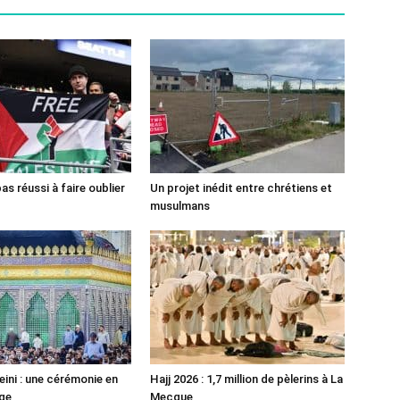
pas réussi à faire oublier
Un projet inédit entre chrétiens et
musulmans
ni : une cérémonie en
Hajj 2026 : 1,7 million de pèlerins à La
ge
Mecque