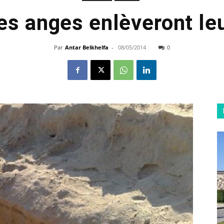
es anges enlèveront leu
Par
Antar Belkhelfa
-
08/05/2014
0