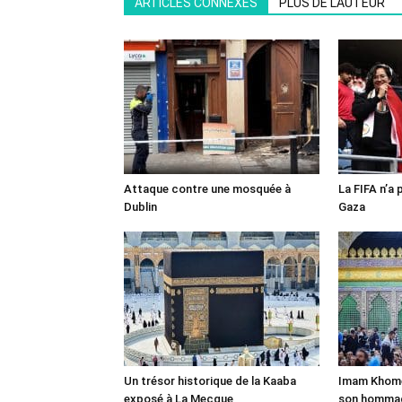
ARTICLES CONNEXES
PLUS DE L'AUTEUR
Attaque contre une mosquée à
La FIFA n’a 
Dublin
Gaza
Un trésor historique de la Kaaba
Imam Khomei
exposé à La Mecque
son homma