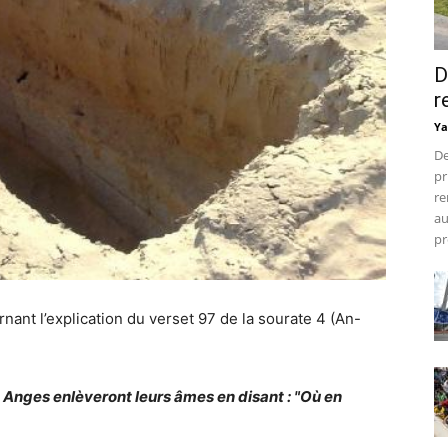
D
r
Ya
De
pr
re
au
pr
nant l’explication du verset 97 de la sourate 4 (An-
s Anges enlèveront leurs âmes en disant : "Où en