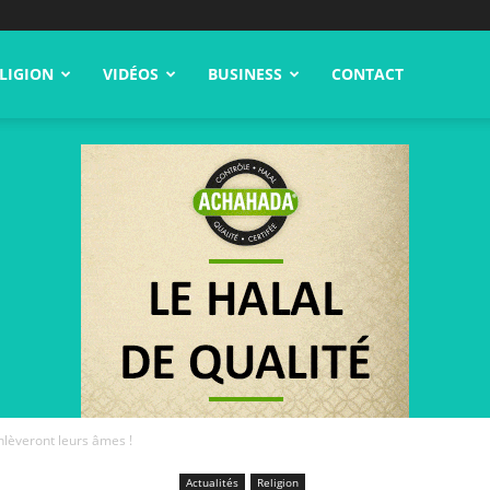
LIGION
VIDÉOS
BUSINESS
CONTACT
lèveront leurs âmes !
Actualités
Religion