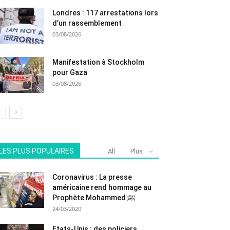
Londres : 117 arrestations lors
d’un rassemblement
03/08/2026
Manifestation à Stockholm
pour Gaza
03/08/2026
LES PLUS POPULAIRES
All
Plus
Coronavirus : La presse
américaine rend hommage au
Prophète Mohammed ﷺ
24/03/2020
Etats-Unis : des policiers