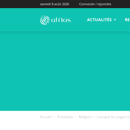
samedi 8 août 2026
Connecter / rejoindre
alNas.fr
ACTUALITÉS
RE
Accueil
Actualités
Religion
Lorsque les anges en