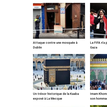
Attaque contre une mosquée à
La FIFA n’a 
Dublin
Gaza
Un trésor historique de la Kaaba
Imam Khomei
exposé à La Mecque
son homma