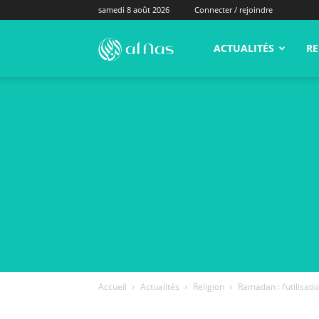
samedi 8 août 2026
Connecter / rejoindre
alNas.fr
ACTUALITÉS
RE
Accueil
Actualités
Religion
Ramadan : l’utilisati