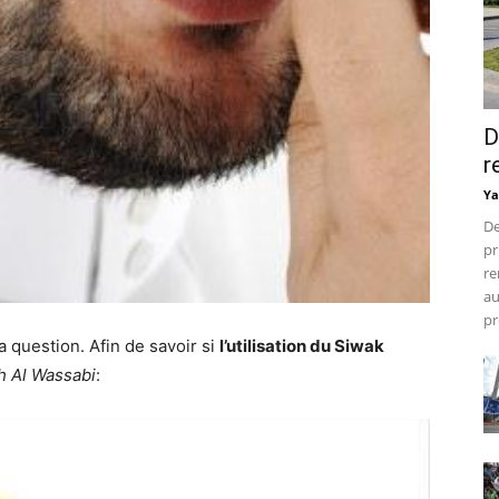
D
r
Ya
De
pr
re
au
pr
 question. Afin de savoir si
l’utilisation du Siwak
h Al Wassabi
: