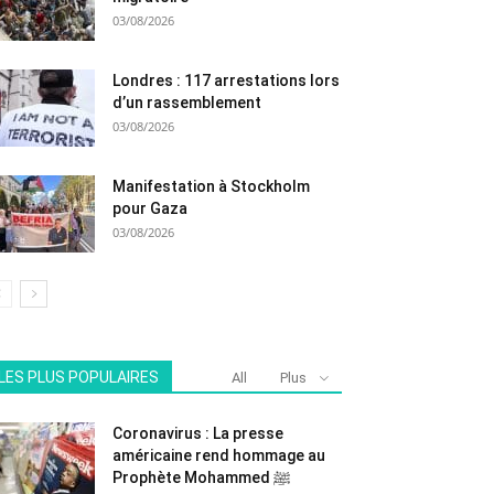
03/08/2026
Londres : 117 arrestations lors
d’un rassemblement
03/08/2026
Manifestation à Stockholm
pour Gaza
03/08/2026
LES PLUS POPULAIRES
All
Plus
Coronavirus : La presse
américaine rend hommage au
Prophète Mohammed ﷺ