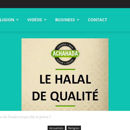
LIGION
VIDÉOS
BUSINESS
CONTACT
on du Siwak rompt-elle le jeûne ?
Actualités
Religion