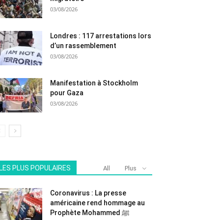
03/08/2026
Londres : 117 arrestations lors
d’un rassemblement
03/08/2026
Manifestation à Stockholm
pour Gaza
03/08/2026
LES PLUS POPULAIRES
All
Plus
Coronavirus : La presse
américaine rend hommage au
Prophète Mohammed ﷺ