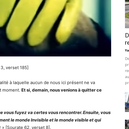
D
r
Ya
De
pr
 3, verset 185]
re
au
alité à laquelle aucun de nous ici présent ne va
pr
out moment.
Et si, demain, nous venions à quitter ce
e vous fuyez va certes vous rencontrer. Ensuite, vous
ent le monde Invisible et le monde visible et qui
z
» [Sourate 62, verset 8].