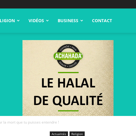
LIGION
VIDÉOS
BUSINESS
CONTACT
ur la mort que tu puisses entendre !
Actualités
Religion