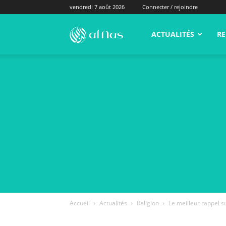
vendredi 7 août 2026
Connecter / rejoindre
alNas.fr
ACTUALITÉS
RE
Accueil
Actualités
Religion
Le meilleur rappel s