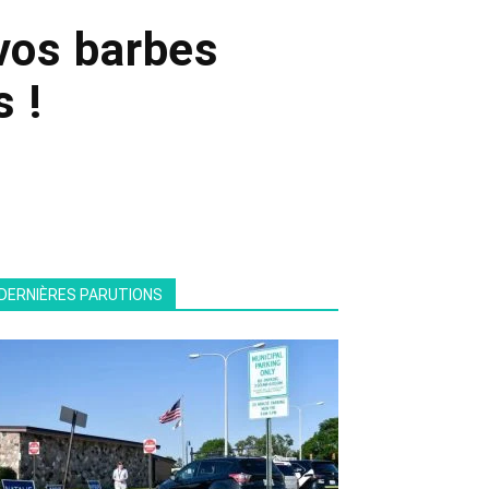
 vos barbes
 !
DERNIÈRES PARUTIONS