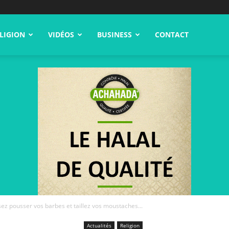
LIGION
VIDÉOS
BUSINESS
CONTACT
ssez pousser vos barbes et taillez vos moustaches...
Actualités
Religion