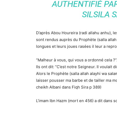
AUTHENTIFIÉ PA
SILSILA 
D’après Abou Houreira (radi allahu anhu), l
sont rendus auprès du Prophète (salla allah
longues et leurs joues rasées il leur a reproc
“Malheur à vous, qui vous a ordonné cela ?”
Ils ont dit: “C’est notre Seigneur. Il voulait d
Alors le Prophète (salla allah alayhi wa sal
laisser pousser ma barbe et de tailler ma mo
cheikh Albani dans Fiqh Sira p 389)
L’imam Ibn Hazm (mort en 456) a dit dans so