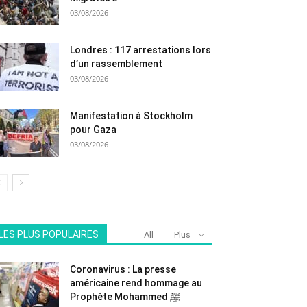
03/08/2026
Londres : 117 arrestations lors
d’un rassemblement
03/08/2026
Manifestation à Stockholm
pour Gaza
03/08/2026
LES PLUS POPULAIRES
All
Plus
Coronavirus : La presse
américaine rend hommage au
Prophète Mohammed ﷺ