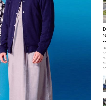
D
r
Ya
De
pr
re
au
pr