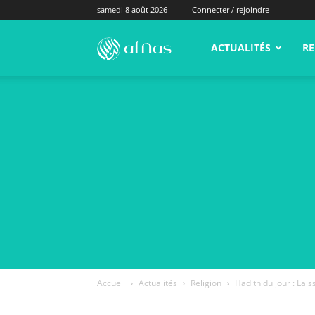
samedi 8 août 2026
Connecter / rejoindre
alNas.fr
ACTUALITÉS
RE
Accueil
Actualités
Religion
Hadith du jour : Lai