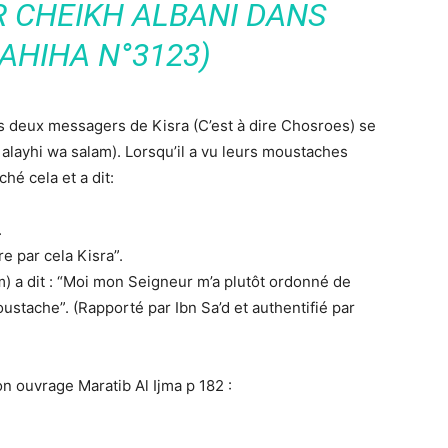
R CHEIKH ALBANI DANS
SAHIHA N°3123)
es deux messagers de Kisra (C’est à dire Chosroes) se
 alayhi wa salam). Lorsqu’il a vu leurs moustaches
hé cela et a dit:
.
ire par cela Kisra”.
am) a dit : “Moi mon Seigneur m’a plutôt ordonné de
ustache”. (Rapporté par Ibn Sa’d et authentifié par
n ouvrage Maratib Al Ijma p 182 :