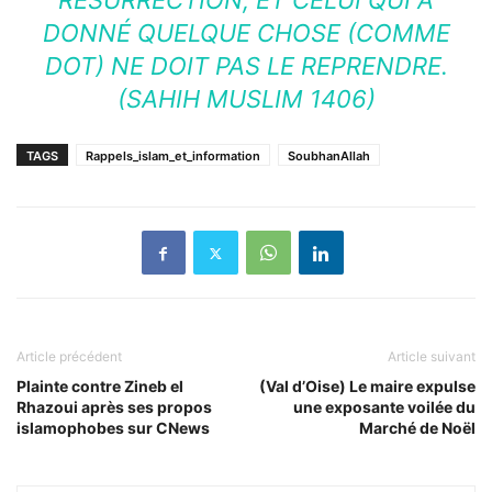
RÉSURRECTION, ET CELUI QUI A
DONNÉ QUELQUE CHOSE (COMME
DOT) NE DOIT PAS LE REPRENDRE.
(SAHIH MUSLIM 1406)
TAGS
Rappels_islam_et_information
SoubhanAllah
Article précédent
Article suivant
Plainte contre Zineb el
(Val d’Oise) Le maire expulse
Rhazoui après ses propos
une exposante voilée du
islamophobes sur CNews
Marché de Noël