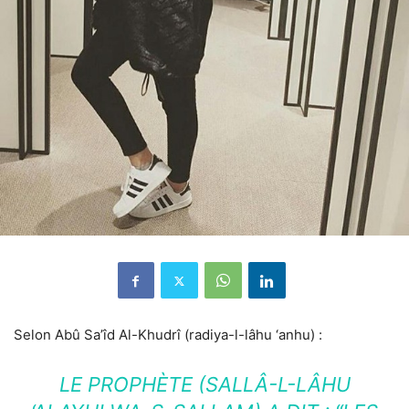
Selon Abû Sa’îd Al-Khudrî (radiya-l-lâhu ‘anhu) :
LE PROPHÈTE (SALLÂ-L-LÂHU