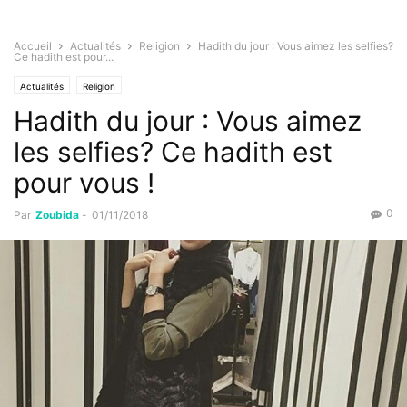
Accueil
Actualités
Religion
Hadith du jour : Vous aimez les selfies?
Ce hadith est pour...
Actualités
Religion
Hadith du jour : Vous aimez
les selfies? Ce hadith est
pour vous !
0
Par
Zoubida
-
01/11/2018