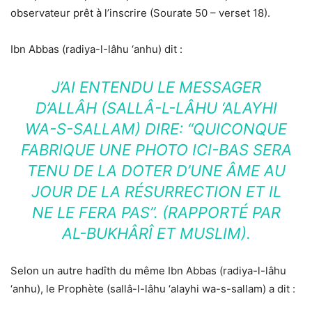
observateur prêt à l’inscrire (Sourate 50 – verset 18).
Ibn Abbas (radiya-l-lâhu ‘anhu) dit :
J’AI ENTENDU LE MESSAGER
D’ALLÂH (SALLÂ-L-LÂHU ‘ALAYHI
WA-S-SALLAM) DIRE: “QUICONQUE
FABRIQUE UNE PHOTO ICI-BAS SERA
TENU DE LA DOTER D’UNE ÂME AU
JOUR DE LA RÉSURRECTION ET IL
NE LE FERA PAS”. (RAPPORTÉ PAR
AL-BUKHÂRÎ ET MUSLIM).
Selon un autre hadîth du même Ibn Abbas (radiya-l-lâhu
‘anhu), le Prophète (sallâ-l-lâhu ‘alayhi wa-s-sallam) a dit :