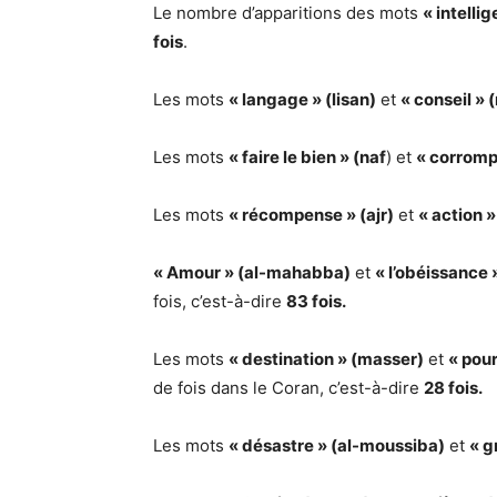
Le nombre d’apparitions des mots
« intellig
fois
.
Les mots
« langage » (lisan)
et
« conseil » 
Les mots
« faire le bien » (naf
) et
« corromp
Les mots
« récompense » (ajr)
et
« action » 
« Amour » (al-mahabba)
et
« l’obéissance 
fois, c’est-à-dire
83 fois.
Les mots
« destination » (masser)
et
« pou
de fois dans le Coran, c’est-à-dire
28 fois.
Les mots
« désastre » (al-moussiba)
et
« g