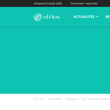
dimanche 9 août 2026
Connecter / rejoindre
alNas.fr
ACTUALITÉS
RE
Accueil
Actualités
Religion
Les miracles mathém