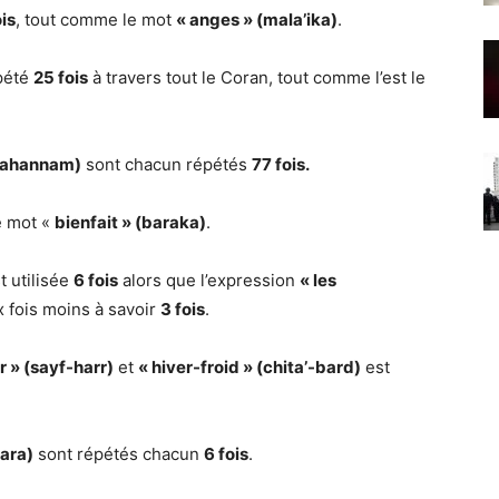
is
, tout comme le mot
« anges » (mala’ika)
.
épété
25 fois
à travers tout le Coran, tout comme l’est le
(jahannam)
sont chacun répétés
77 fois.
e mot «
bienfait » (baraka)
.
t utilisée
6 fois
alors que l’expression
« les
 fois moins à savoir
3 fois
.
r » (sayf-harr)
et
« hiver-froid » (chita’-bard)
est
qara)
sont répétés chacun
6 fois
.