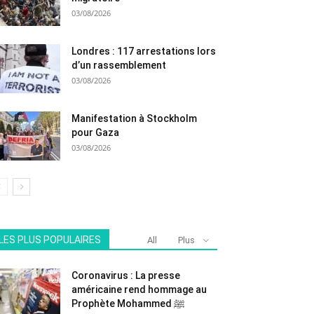
03/08/2026
Londres : 117 arrestations lors
d’un rassemblement
03/08/2026
Manifestation à Stockholm
pour Gaza
03/08/2026
LES PLUS POPULAIRES
All
Plus
Coronavirus : La presse
américaine rend hommage au
Prophète Mohammed ﷺ