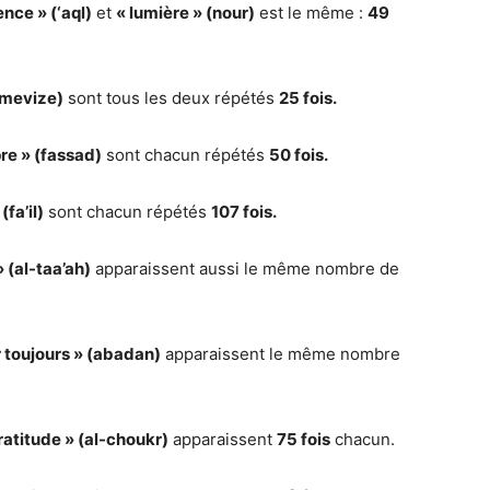
ence » (‘aql)
et
« lumière » (nour)
est le même :
49
(mevize)
sont tous les deux répétés
25 fois.
re » (fassad)
sont chacun répétés
50 fois.
(fa’il)
sont chacun répétés
107 fois.
» (al-taa’ah)
apparaissent aussi le même nombre de
r toujours » (abadan)
apparaissent le même nombre
ratitude » (al-choukr)
apparaissent
75 fois
chacun.