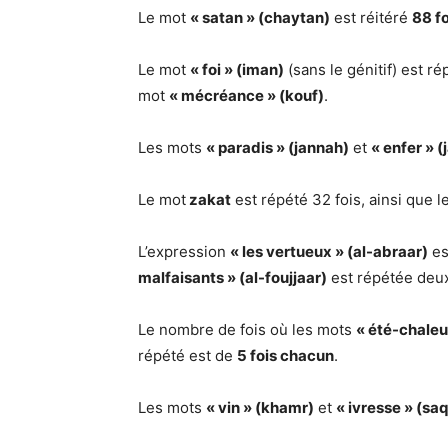
Le mot
« satan » (chaytan)
est réitéré
88 fo
Le mot
« foi » (iman)
(sans le génitif) est r
mot
« mécréance » (kouf)
.
Les mots
« paradis » (jannah)
et
« enfer » 
Le mot
zakat
est répété 32 fois, ainsi que l
L’expression
« les vertueux » (al-abraar)
es
malfaisants » (al-foujjaar)
est répétée deux
Le nombre de fois où les mots
« été-chaleu
répété est de
5 fois chacun
.
Les mots
« vin » (khamr)
et
« ivresse » (sa