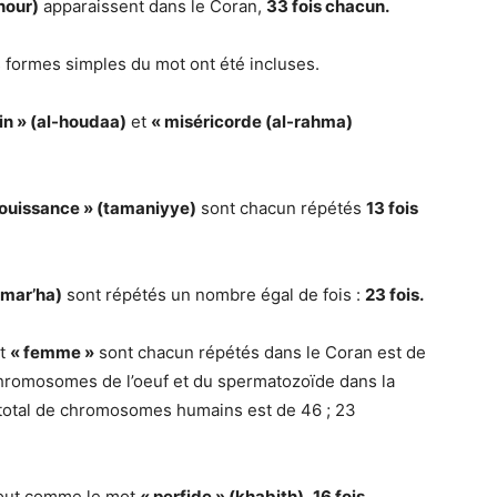
nour)
apparaissent dans le Coran,
33 fois chacun.
s formes simples du mot ont été incluses.
in » (al-houdaa)
et
« miséricorde (al-rahma)
jouissance » (tamaniyye)
sont chacun répétés
13 fois
(mar’ha)
sont répétés un nombre égal de fois :
23 fois.
t
« femme »
sont chacun répétés dans le Coran est de
chromosomes de l’oeuf et du spermatozoïde dans la
total de chromosomes humains est de 46 ; 23
tout comme le mot
« perfide » (khabith)
,
16 fois