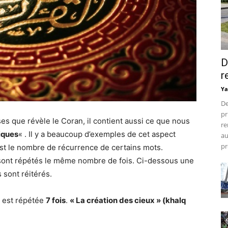
D
r
Ya
De
pr
es que révèle le Coran, il contient aussi ce que nous
re
iques
« . Il y a beaucoup d’exemples de cet aspect
au
pr
est le nombre de récurrence de certains mots.
 sont répétés le même nombre de fois. Ci-dessous une
 sont réitérés.
est répétée
7 fois
.
« La création des cieux » (khalq