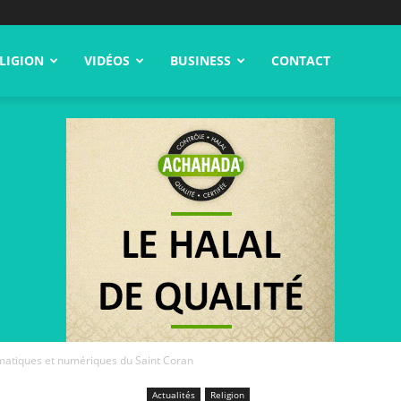
LIGION
VIDÉOS
BUSINESS
CONTACT
atiques et numériques du Saint Coran
Actualités
Religion