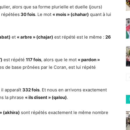
ulier, alors que sa forme plurielle et duelle (jours)
x répétées
30 fois
. Le mot
« mois » (chahar)
quant à lui
nabat)
et
« arbre » (chajar)
est répété est le même :
26
’)
est répété
117 fois
, alors que le mot
« pardon »
es de base prônées par le Coran, est lui répété
, il apparaît
332 fois
. Et nous en arrivons exactement
ns la phrase
« ils disent » (qalou)
.
 » (akhira)
sont répétés exactement le même nombre