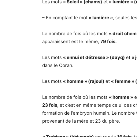
Les mots
« Soleil » (chams)
et
« lumière » (
– En comptant le mot
« lumière »
, seules le
Le nombre de fois où les mots
« droit chem
apparaissent est le même,
79 fois.
Les mots
« ennui et détresse » (dayq)
et
« 
dans le Coran.
Les mots
« homme » (rajoul)
et
« femme » 
Le nombre de fois où les mots
« homme »
e
23 fois
, et c’est en même temps celui des 
formation de l’embryon humain. Le nombre 
provenant de la mère et 23 du père.
« Trahison » (khiyanah)
est repris
16 fois
, 