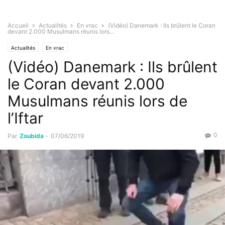
Accueil
Actualités
En vrac
(Vidéo) Danemark : Ils brûlent le Coran
devant 2.000 Musulmans réunis lors...
Actualités
En vrac
(Vidéo) Danemark : Ils brûlent
le Coran devant 2.000
Musulmans réunis lors de
l’Iftar
0
Par
Zoubida
-
07/06/2019